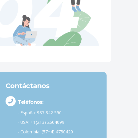
Contáctanos
Teléfonos:
- España: 987 842 590
- USA: +1(213) 2604099
- Colombia: (57+4) 4750420